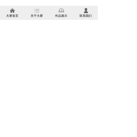
可谓绞尽脑汁。终于一个搜肠刮肚的
낀
ꂇ
ꁡ
넙
大赛首页
关于大赛
作品展示
联系我们
主意出笼了。他把我们这些售货员分
成男女两拨，女的留在家里蹲市场，
男的离开本区市场另辟蹊径。为了提
高我们的积极性，他给我们定了销售
任务，五十块钱销售额算一天工，超
额部分算加班，够多少加多少。每天
报销一个往返的公交车票。中午补助
五毛钱伙食费。说实话这条件在当时