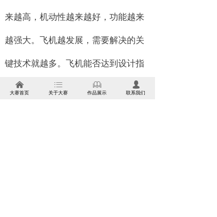
来越高，机动性越来越好，功能越来
越强大。飞机越发展，需要解决的关
键技术就越多。飞机能否达到设计指
낀
ꂇ
ꁡ
넙
标，最终的途径就是进行飞行试验。
大赛首页
关于大赛
作品展示
联系我们
飞行试验就是在真实大气条件
下，对飞机、发动机及机载设备进行
探索研究、验证和鉴定的系统工程。
它是航空科技发展的有力手段，是飞
机研制的重要环节，是对航空产品技